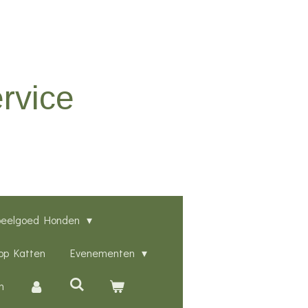
rvice
peelgoed Honden
p Katten
Evenementen
n