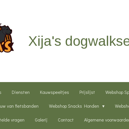
Xija's dogwalkse
s
Diensten
Kauwspeeltjes
Prijslijst
Webshop S
uw van fietsbanden
Webshop Snacks Honden
Websho
telde vragen
Galerij
Contact
Algemene voorwaarde