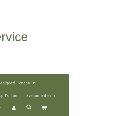
rvice
peelgoed Honden
p Katten
Evenementen
n