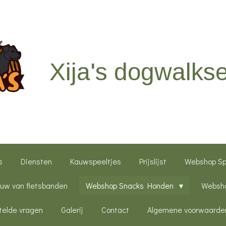
Xija's dogwalkse
s
Diensten
Kauwspeeltjes
Prijslijst
Webshop S
uw van fietsbanden
Webshop Snacks Honden
Websho
telde vragen
Galerij
Contact
Algemene voorwaarde