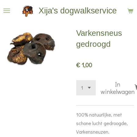
Ga
Xija's dogwalkservice
direct
naar
Varkensneus
de
hoofdinhoud
gedroogd
€ 1,00
In
winkelwagen
100% natuurlijke, met
schone lucht gedroogde,
Varkensneuzen.