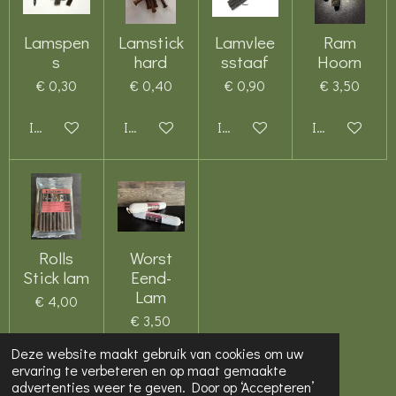
Lamspen
Lamstick
Lamvlee
Ram
s
hard
sstaaf
Hoorn
€ 0,30
€ 0,40
€ 0,90
€ 3,50
In winkelwagen
In winkelwagen
In winkelwagen
In winkelwag
Rolls
Worst
Stick lam
Eend-
Lam
€ 4,00
€ 3,50
Deze website maakt gebruik van cookies om uw
In winkelwagen
In winkelwagen
ervaring te verbeteren en op maat gemaakte
advertenties weer te geven. Door op ‘Accepteren’