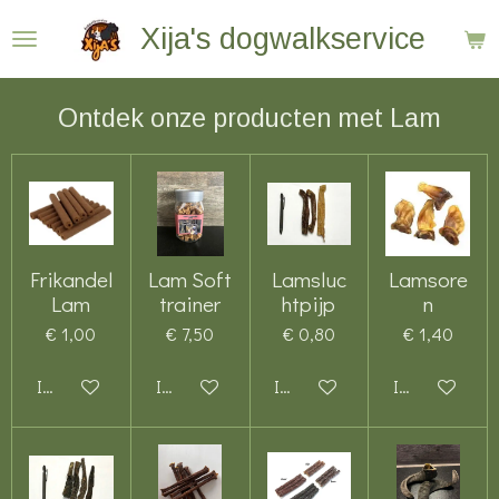
Ga
Xija's dogwalkservice
direct
naar
Ontdek onze producten met Lam
de
hoofdinhoud
Frikandel
Lam Soft
Lamsluc
Lamsore
Lam
trainer
htpijp
n
€ 1,00
€ 7,50
€ 0,80
€ 1,40
In winkelwagen
In winkelwagen
In winkelwagen
In winkelwag