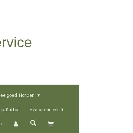
rvice
peelgoed Honden
p Katten
Evenementen
n