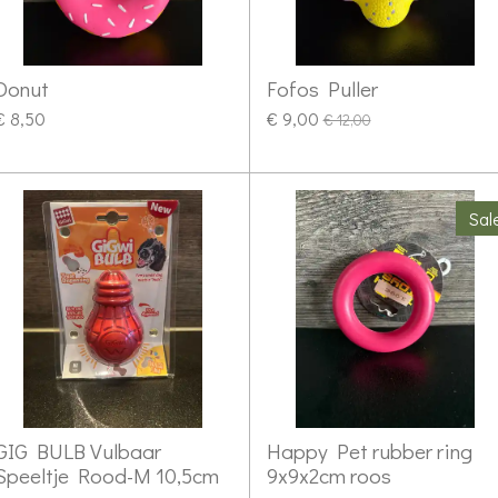
Donut
Fofos Puller
€ 8,50
€ 9,00
€ 12,00
Sal
GIG BULB Vulbaar
Happy Pet rubber ring
Speeltje Rood-M 10,5cm
9x9x2cm roos