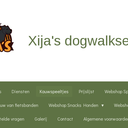
Xija's dogwalkse
s
Diensten
Kauwspeeltjes
Prijslijst
Webshop S
uw van fietsbanden
Webshop Snacks Honden
Websho
telde vragen
Galerij
Contact
Algemene voorwaarde