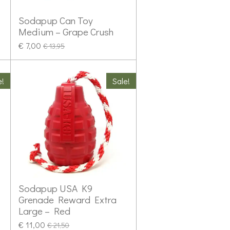
Sodapup Can Toy
Medium – Grape Crush
€ 7,00
€ 13,95
e!
Sale!
Sodapup USA K9
Grenade Reward Extra
Large – Red
€ 11,00
€ 21,50