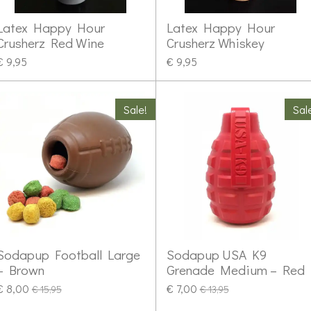
Latex Happy Hour
Latex Happy Hour
Crusherz Red Wine
Crusherz Whiskey
€ 9,95
€ 9,95
Sale!
Sal
Sodapup Football Large
Sodapup USA K9
– Brown
Grenade Medium – Red
€ 8,00
€ 7,00
€ 15,95
€ 13,95