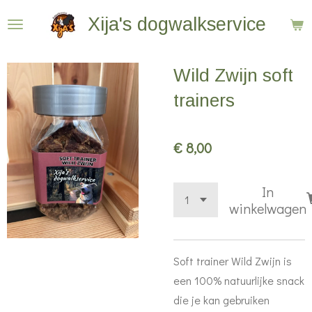
Ga
Xija's dogwalkservice
direct
naar
Wild Zwijn soft
de
hoofdinhoud
trainers
€ 8,00
In
winkelwagen
Soft trainer Wild Zwijn is
een 100% natuurlijke snack
die je kan gebruiken