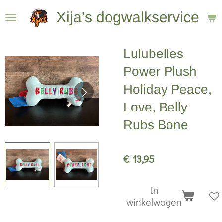
Ga
Xija's dogwalkservice
direct
naar
Lulubelles
de
hoofdinhoud
Power Plush
Holiday Peace,
Love, Belly
Rubs Bone
€ 13,95
In
winkelwagen