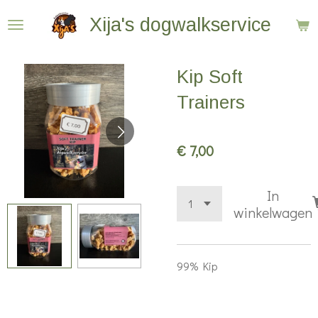
Ga
Xija's dogwalkservice
direct
naar
Kip Soft
de
hoofdinhoud
Trainers
€ 7,00
In
winkelwagen
99% Kip