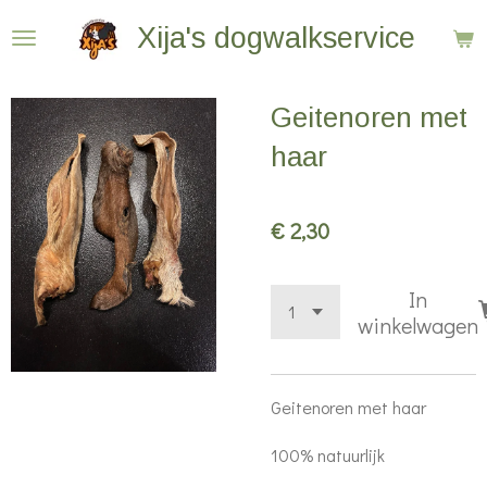
Ga
Xija's dogwalkservice
direct
naar
Geitenoren met
de
hoofdinhoud
haar
€ 2,30
In
winkelwagen
Geitenoren met haar
100% natuurlijk