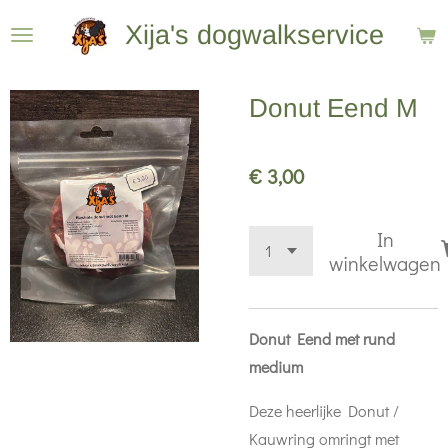
Ga
Xija's dogwalkservice
direct
naar
Donut Eend M
de
hoofdinhoud
€ 3,00
In
winkelwagen
Donut Eend met rund
medium
Deze heerlijke Donut /
Kauwring omringt met