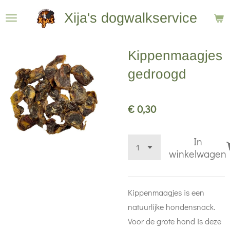
Ga
Xija's dogwalkservice
direct
naar
Kippenmaagjes
de
hoofdinhoud
gedroogd
€ 0,30
In
winkelwagen
Kippenmaagjes is een
natuurlijke hondensnack.
Voor de grote hond is deze