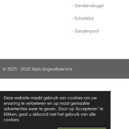
- Eendenvleugel
- Scholstick
- Eendenpoot
© 2025 - 2026 Xija's dogwalkservice
Deze website maakt gebruik van cookies om uw
ervaring te verbeteren en op maat gemaakte
advertenties weer te geven. Door op ‘Accepteren’ te
klikken, gaat u akkoord met het gebruik van alle
cookies.