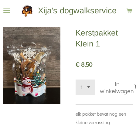
Ga
Xija's dogwalkservice
direct
naar
Kerstpakket
de
hoofdinhoud
Klein 1
€ 8,50
In
winkelwagen
elk pakket bevat nog een
kleine verrassing