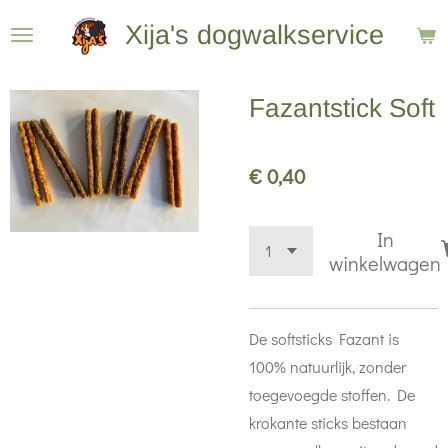
Ga
Xija's dogwalkservice
direct
naar
Fazantstick Soft
de
hoofdinhoud
€ 0,40
In
winkelwagen
De softsticks Fazant is
100% natuurlijk, zonder
toegevoegde stoffen. De
krokante sticks bestaan