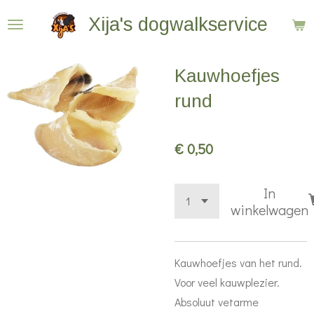
Ga
Xija's dogwalkservice
direct
naar
Kauwhoefjes
de
hoofdinhoud
rund
€ 0,50
In
winkelwagen
Kauwhoefjes van het rund.
Voor veel kauwplezier.
Absoluut vetarme