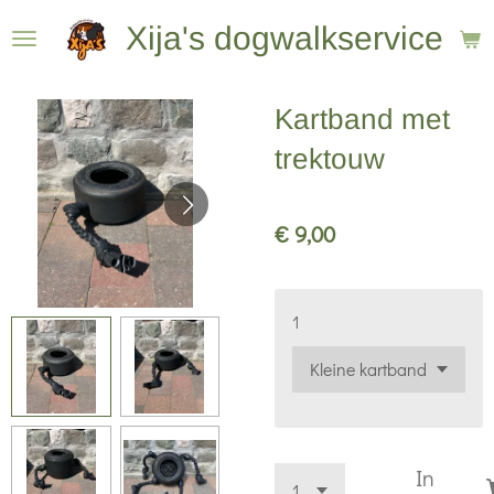
Ga
Xija's dogwalkservice
direct
naar
Kartband met
de
hoofdinhoud
trektouw
€ 9,00
1
In