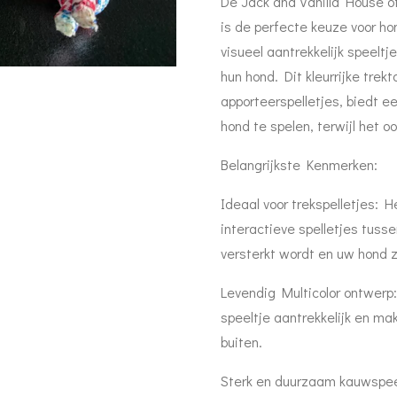
De Jack and Vanilla House o
is de perfecte keuze voor h
visueel aantrekkelijk speelt
hun hond. Dit kleurrijke trek
apporteerspelletjes, biedt 
hond te spelen, terwijl het 
Belangrijkste Kenmerken:
Ideaal voor trekspelletjes: H
interactieve spelletjes tuss
versterkt wordt en uw hond z
Levendig Multicolor ontwerp:
speeltje aantrekkelijk en mak
buiten.
Sterk en duurzaam kauwspee