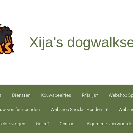
Xija's dogwalkse
s
Diensten
Kauwspeeltjes
Prijslijst
Webshop S
uw van fietsbanden
Webshop Snacks Honden
Websho
telde vragen
Galerij
Contact
Algemene voorwaarde