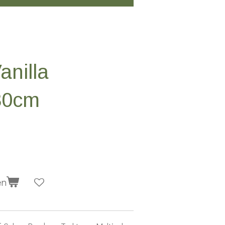
anilla
30cm
en