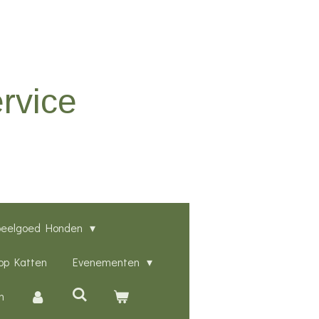
rvice
peelgoed Honden
p Katten
Evenementen
n