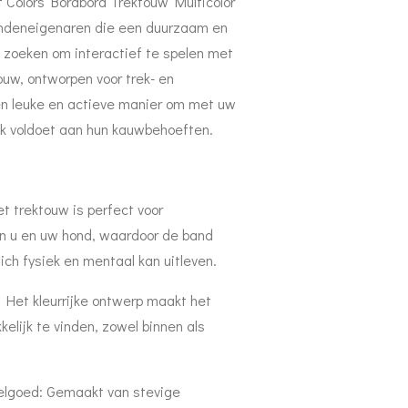
f Colors Borabora Trektouw Multicolor
ondeneigenaren die een duurzaam en
je zoeken om interactief te spelen met
touw, ontworpen voor trek- en
een leuke en actieve manier om met uw
ook voldoet aan hun kauwbehoeften.
et trektouw is perfect voor
en u en uw hond, waardoor de band
ich fysiek en mentaal kan uitleven.
 Het kleurrijke ontwerp maakt het
kelijk te vinden, zowel binnen als
lgoed: Gemaakt van stevige