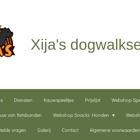
Xija's dogwalkse
ns
Diensten
Kauwspeeltjes
Prijslijst
Webshop Sp
uw van fietsbanden
Webshop Snacks Honden
Websh
telde vragen
Galerij
Contact
Algemene voorwaarde