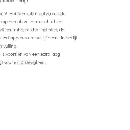
y Koala Large
n! Honden zullen dol zijn op de
flapperen als ze ermee schudden.
zit een rubberen bal met piep, de
s flapperen om het lijf heen. In het lijf
 vulling.
 is voorzien van een extra laag
 voor extra stevigheid.