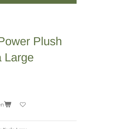
 Power Plush
a Large
en