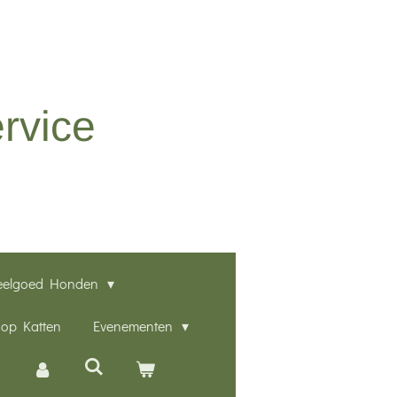
rvice
eelgoed Honden
op Katten
Evenementen
n