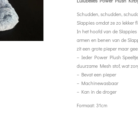
Lulubelles Power Plush Kirb
Schudden, schudden, schudde
Slappies omdat ze zo lekker 
In het hoofd van de Slappies 
armen en benen van de Slappie
zit een grote pieper maar geen
– Ieder Power Plush Speeltje
duurzame Mesh stof, wat zorgt
– Bevat een pieper
– Machinewasbaar
– Kan in de droger
Formaat: 31cm