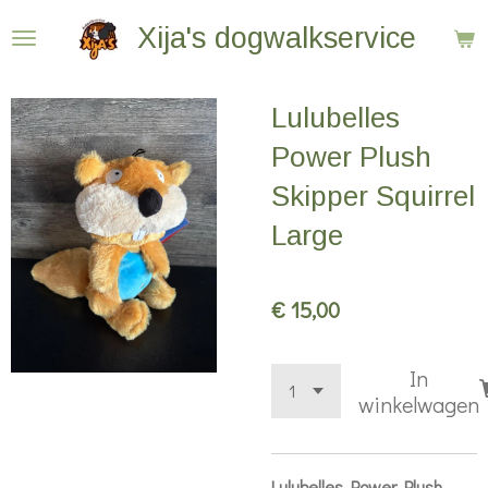
Ga
Xija's dogwalkservice
direct
naar
Lulubelles
de
hoofdinhoud
Power Plush
Skipper Squirrel
Large
€ 15,00
In
winkelwagen
Lulubelles Power Plush