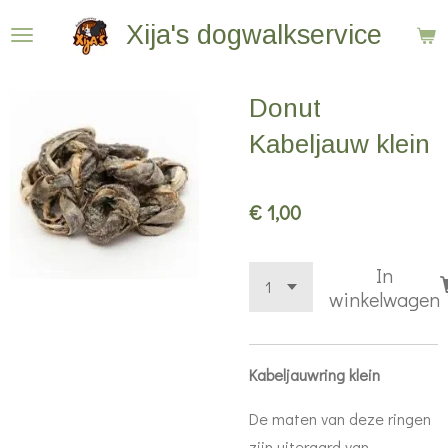
Ga
Xija's dogwalkservice
direct
naar
Donut
de
hoofdinhoud
Kabeljauw klein
€ 1,00
In
winkelwagen
Kabeljauwring klein
De maten van deze ringen
zijn uiteraard van