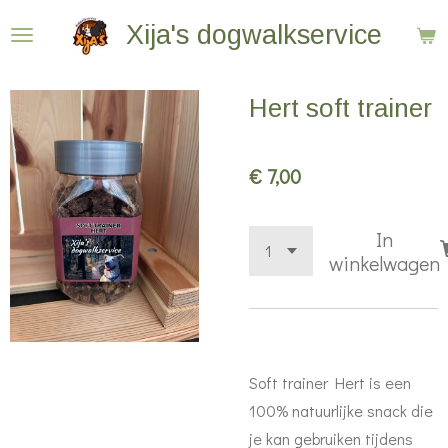
Ga
Xija's dogwalkservice
direct
naar
Hert soft trainer
de
hoofdinhoud
€ 7,00
In
winkelwagen
Soft trainer Hert is een
100% natuurlijke snack die
je kan gebruiken tijdens