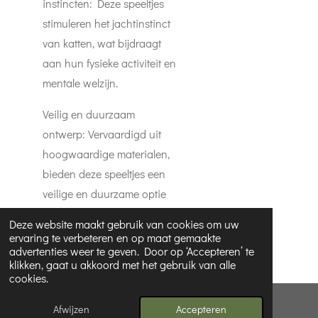
instincten: Deze speeltjes
stimuleren het jachtinstinct
van katten, wat bijdraagt
aan hun fysieke activiteit en
mentale welzijn.
Veilig en duurzaam
ontwerp: Vervaardigd uit
hoogwaardige materialen,
bieden deze speeltjes een
veilige en duurzame optie
voor uw kat.
Deze website maakt gebruik van cookies om uw
ervaring te verbeteren en op maat gemaakte
advertenties weer te geven. Door op ‘Accepteren’ te
klikken, gaat u akkoord met het gebruik van alle
cookies.
© 2025 - 2026 Xija's dogwalkservice
Afwijzen
Accepteren