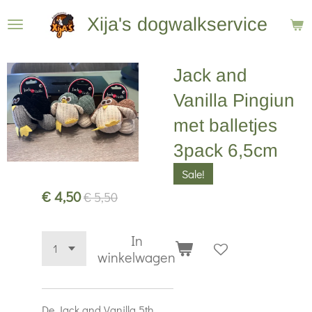
Ga
Xija's dogwalkservice
direct
naar
Jack and
de
hoofdinhoud
Vanilla Pingiun
met balletjes
3pack 6,5cm
Sale!
€ 4,50
€ 5,50
In
winkelwagen
De Jack and Vanilla 5th