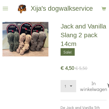
Ga
Xija's dogwalkservice
direct
naar
Jack and Vanilla
de
hoofdinhoud
Slang 2 pack
14cm
Sale!
€ 4,50
€ 5,50
In
winkelwagen
De Jack and Vanilla 5th