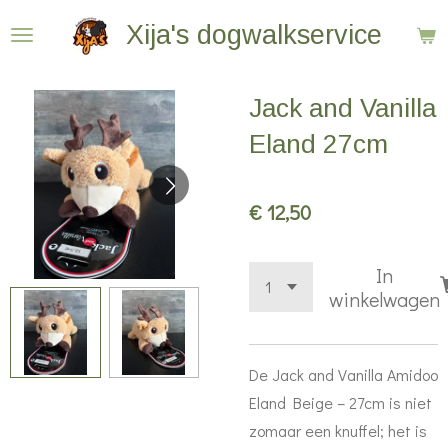
Ga
Xija's dogwalkservice
direct
naar
Jack and Vanilla
de
hoofdinhoud
Eland 27cm
€ 12,50
In
winkelwagen
De Jack and Vanilla Amidoo
Eland Beige – 27cm is niet
zomaar een knuffel; het is