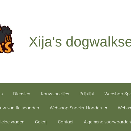
Xija's dogwalkse
ns
Diensten
Kauwspeeltjes
Prijslijst
Webshop Sp
uw van fietsbanden
Webshop Snacks Honden
Websh
telde vragen
Galerij
Contact
Algemene voorwaarde