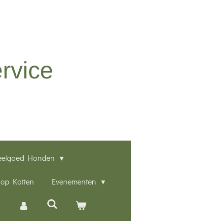
rvice
eelgoed Honden
op Katten
Evenementen
n