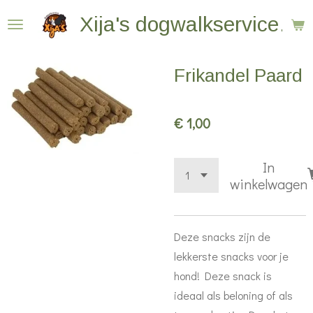
Ga
Xija's dogwalkservice
direct
naar
Frikandel Paard
de
hoofdinhoud
€ 1,00
In
winkelwagen
Deze snacks zijn de
lekkerste snacks voor je
hond! Deze snack is
ideaal als beloning of als