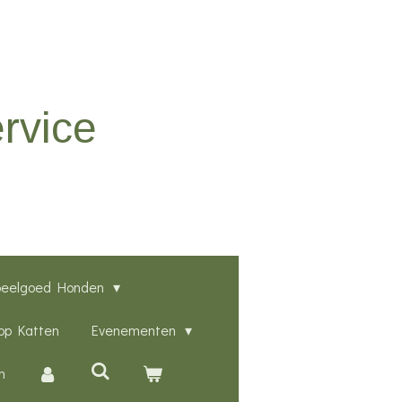
rvice
peelgoed Honden
p Katten
Evenementen
n