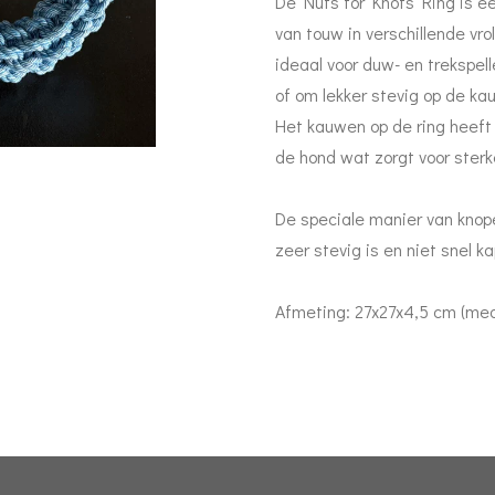
De Nuts for Knots Ring is e
van touw in verschillende vrol
ideaal voor duw- en trekspel
of om lekker stevig op de ka
Het kauwen op de ring heeft 
de hond wat zorgt voor ster
De speciale manier van knope
zeer stevig is en niet snel 
Afmeting: 27x27x4,5 cm (me