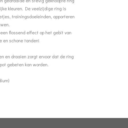
en gedraaide en stevig geknoopte ring
ijke kleuren. De veelzijdige ring is
letjes, trainingsdoeleinden, apporteren
uwen.
een flossend effect op het gebit van
ke en schone tanden!
n en draaien zorgt ervoor dat de ring
kapot gebeten kan worden.
dium)