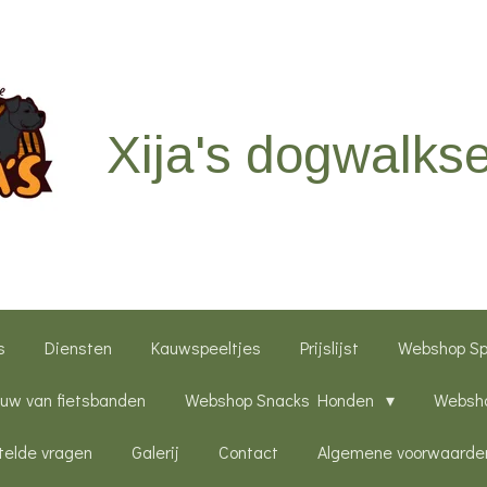
Xija's dogwalkse
s
Diensten
Kauwspeeltjes
Prijslijst
Webshop S
uw van fietsbanden
Webshop Snacks Honden
Websho
telde vragen
Galerij
Contact
Algemene voorwaarde